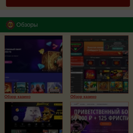
Обзоры
Обзор казино
Обзор казино