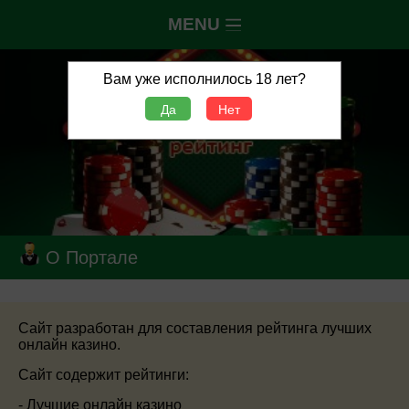
MENU
Вам уже исполнилось 18 лет?
Да
Нет
О Портале
Сайт разработан для составления рейтинга лучших
онлайн казино.
Сайт содержит рейтинги:
- Лучшие онлайн казино