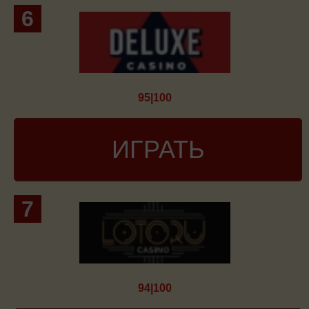
6
95|100
ИГРАТЬ
7
94|100