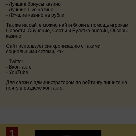
- Лучшие бонусы казино
- Лучшие Live-казино
- ЛУчшие казино на рубли
Так же на сайте можно найти блоки в помощь игрокам:
Новости, Обучение, Слоты и Рулетка онлайн, Обзоры
казино.
Сайт использует синхронизацию с такими
социальными сетями, как:
- Twitter
- Вконтакте
- YouTube
Для связи с администратором по рейтингу пишите на
почту в разделе контакте.
1