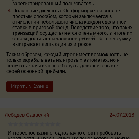
зарегистрированный пользователь.
Получение джекпота. Он формируется вполне
простым способом, который заключается в
отчислении небольшого числа каждой сделанной
ставки в призовой фонд. Вследствие того, что таких
транзакций осуществляется очень много, в итоге их
объем достигает миллионов рублей. Всю эту сумму
выигрывает лишь один из игроков.
Таким образом, каждый игрок имеет возможность не
только зарабатывать на игровых автоматах, но и
получать значительные бонусы дополнительно к
своей основной прибыли.
Играть в Казино
Лебедев Саввелий
24.07.2018
Интересное казино, однозначно стоит пробовать
играть хотя бы ради бонусных денег, которые можно