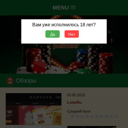
MENU
Вам уже исполнилось 18 лет?
Да
Нет
Обзоры
03.05.2018
LotoRu
Средний балл