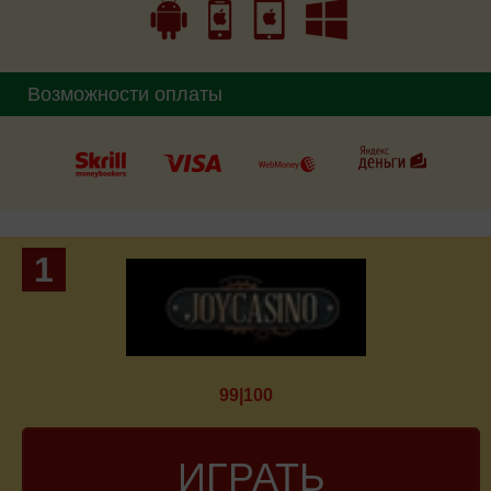
Возможности оплаты
1
99|100
ИГРАТЬ