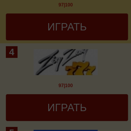
97|100
ИГРАТЬ
4
97|100
ИГРАТЬ