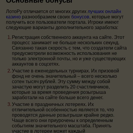
Основные бонусы
ЛотоРу отличается от многих других
лучших онлайн
казино
разнообразием своих
бонусов
, которые могут
получить все пользователи портала. Игроки имеют
следующие варианты дополнительного заработка:
Регистрация собственного аккаунта на сайте. Этот
процесс занимает не больше нескольких секунд.
Связанно такая скорость с тем, что создатели сайта
предусмотрели возможность использования не
только электронной почты, но и уже существующих
аккаунтов в соцсетях.
Участие в еженедельных турнирах. Их призовой
фонд не очень значительный – всего несколько
сотен тысяч рублей. Эту сумму между собой
зачастую могут разделить 20 счастливчиков,
которые за время проведения розыгрыша
заработали на сайте больше всего денег.
Участие в праздничных лотереях. Их
отличительной особенностью является то, что
проводятся данные розыгрыши крайне редко.
Чаще всего они приурочены к определенным
событиям значительного масштаба. Принять
участие в лотереи может каждый