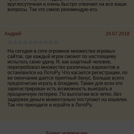
круглосуточная и очень быстро отвечает на все ваши
вопросы. Так что смело рекомендую его.
Андрей
24.07.2018
На сегодня в сети огромное множество игровых
сайтов, где каждый игрок сможет по настоящему
испытать свою удачу. Я, как азартный человек,
перепробовал множество различных вариантов и
остановился на ЛотоРу. Что касается регистрации, по
ее окончании дается приятный бонус. Больше всего
предпочитаю играть в блэкджек. Также для всех кто
зарегистрирован есть возможность выиграть в
праздничную лотерею. По выплатам все четко, без
задержек деньги моментально поступают на кошелек.
Так что приходите и играйте в ЛотоРу.
Бонус новичкам: