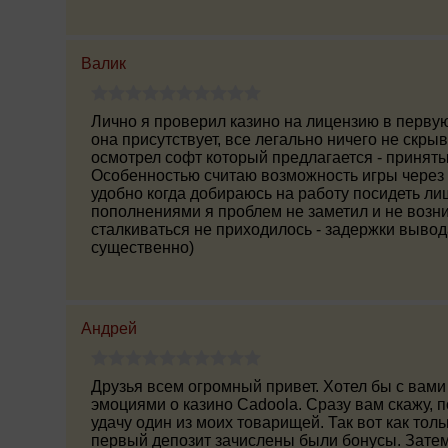
Валик
Лично я проверил казино на лицензию в первую
она присутствует, все легально ничего не скры
осмотрел софт который предлагается - приняты
Особенностью считаю возможность игры через 
удобно когда добираюсь на работу посидеть ли
пополнениями я проблем не заметил и не возн
сталкиваться не приходилось - задержки вывода
существенно)
Андрей
Друзья всем огромный привет. Хотел бы с вам
эмоциями о казино Cadoola. Сразу вам скажу, 
удачу один из моих товарищей. Так вот как тол
первый депозит зачислены были бонусы. Затем