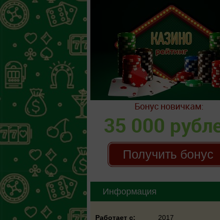
Бонус новичкам:
35 000 рубл
Получить бонус
Информация
Работает с:
2017