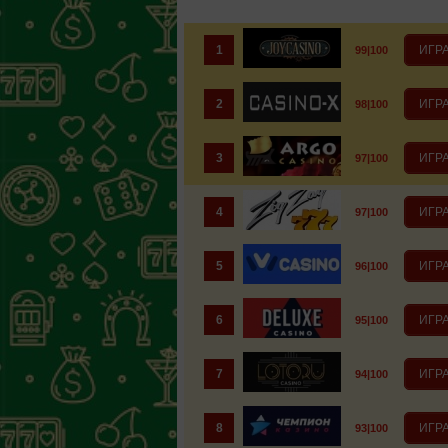
1
ИГР
99|100
2
ИГР
98|100
3
ИГР
97|100
4
ИГР
97|100
5
ИГР
96|100
6
ИГР
95|100
7
ИГР
94|100
8
ИГР
93|100