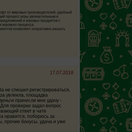
софт от мировых производителей, удобный
ий процесс игры увлекательным и
предложений и игровых продуктов с
 игрового процесса.
лиентов позволяет оперативно решать
17.07.2018
la не спешил регистрироваться,
ра увлекла, площадка
деньги принесли мне удачу -
 Для проверки задал вопрос
вающий ответ в чате
la нравится, поборюсь за
, прочие бонусы, удача и уже