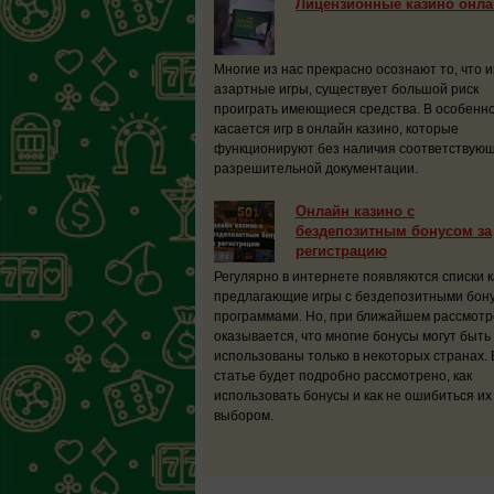
Лицензионные казино онла
Многие из нас прекрасно осознают то, что и
азартные игры, существует большой риск
проиграть имеющиеся средства. В особенно
касается игр в онлайн казино, которые
функционируют без наличия соответствую
разрешительной документации.
Онлайн казино с
бездепозитным бонусом за
регистрацию
Регулярно в интернете появляются списки к
предлагающие игры с бездепозитными бон
программами. Но, при ближайшем рассмот
оказывается, что многие бонусы могут быть
использованы только в некоторых странах. 
статье будет подробно рассмотрено, как
использовать бонусы и как не ошибиться их
выбором.