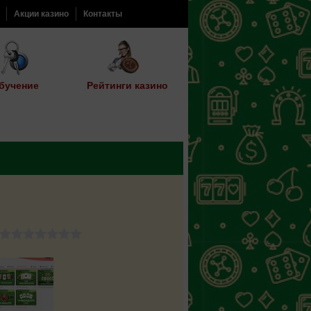
Акции казино
Контакты
бучение
Рейтинги казино