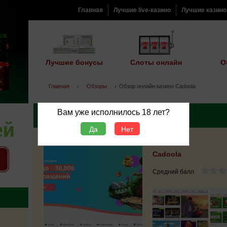
Главная
Лучшие live-казино
Лучшие казино
Лучшие бонусы
Слоты онлайн
О
Главная
›
Обзоры
›
Обзор онлайн казино Cadoola
Вам уже исполнилось 18 лет?
Обзоры
ей
Да
Нет
18.06.2018
Cadoola
Средний балл