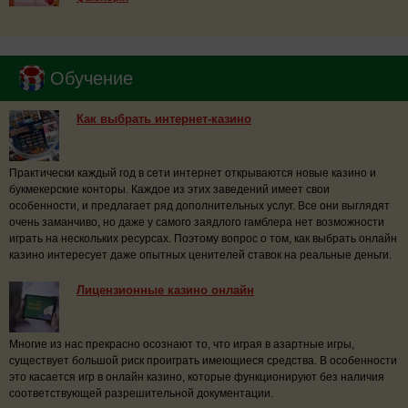
Обучение
Как выбрать интернет-казино
Практически каждый год в сети интернет открываются новые казино и
букмекерские конторы. Каждое из этих заведений имеет свои
особенности, и предлагает ряд дополнительных услуг. Все они выглядят
очень заманчиво, но даже у самого заядлого гамблера нет возможности
играть на нескольких ресурсах. Поэтому вопрос о том, как выбрать онлайн
казино интересует даже опытных ценителей ставок на реальные деньги.
Лицензионные казино онлайн
Многие из нас прекрасно осознают то, что играя в азартные игры,
существует большой риск проиграть имеющиеся средства. В особенности
это касается игр в онлайн казино, которые функционируют без наличия
соответствующей разрешительной документации.