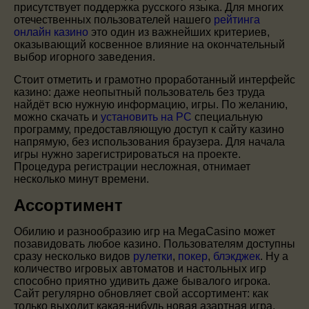
присутствует поддержка русского языка. Для многих
отечественных пользователей нашего
рейтинга
онлайн казино
это один из важнейших критериев,
оказывающий косвенное влияние на окончательный
выбор игорного заведения.
Стоит отметить и грамотно проработанный интерфейс
казино: даже неопытный пользователь без труда
найдёт всю нужную информацию, игры. По желанию,
можно скачать и
установить на РС
специальную
программу, предоставляющую доступ к сайту казино
напрямую, без использования браузера. Для начала
игры нужно зарегистрироваться на проекте.
Процедура регистрации несложная, отнимает
несколько минут времени.
Ассортимент
Обилию и разнообразию игр на MegaCasino может
позавидовать любое казино. Пользователям доступны
сразу несколько видов
рулетки
,
покер
,
блэкджек
. Ну а
количество игровых автоматов и настольных игр
способно приятно удивить даже бывалого игрока.
Сайт регулярно обновляет свой ассортимент: как
только выходит какая-нибудь новая азартная игра,