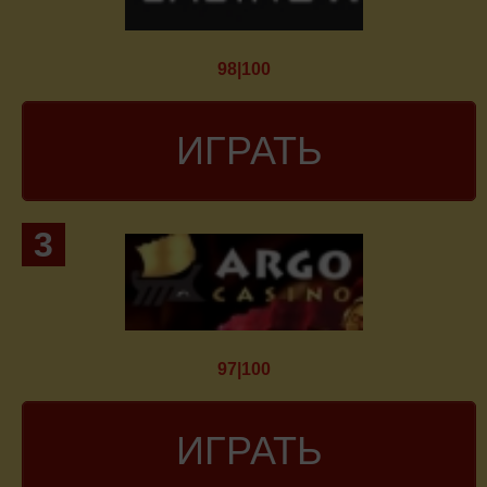
98|100
ИГРАТЬ
3
97|100
ИГРАТЬ