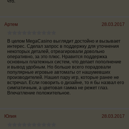
что.
Артем
28.03.2017
В целом MegaCasino выглядит достойно и вызывает
интерес. Сделал запрос в поддержку для уточнения
некоторых деталей, отреагировали довольно
оперативно, за это плюс. Нравится поддержка
основных платежных систем, что делает пополнение
и вывод удобным. Но больше всего порадовали
популярные игровые автоматы от нашумевших
производителей. Нашел пару игр, которые ранее не
встречал. Если говорить о дизайне, то я бы назвал его
симпатичным, а цветовая гамма не режет глаз.
Впечатление положительное.
Юлия
28.03.2017