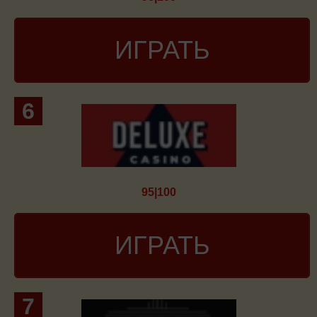
ИГРАТЬ
6
95|100
ИГРАТЬ
7