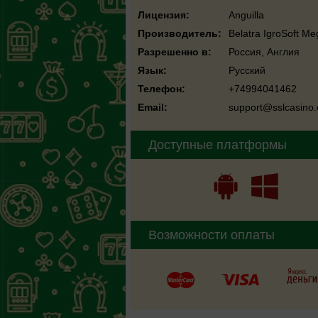
Лицензия:
Anguilla
Производитель:
Belatra IgroSoft M
Разрешенно в:
Россия, Англия
Язык:
Русский
Телефон:
+74994041462
Email:
support@sslcasino
Доступные платформы
Возможности оплаты