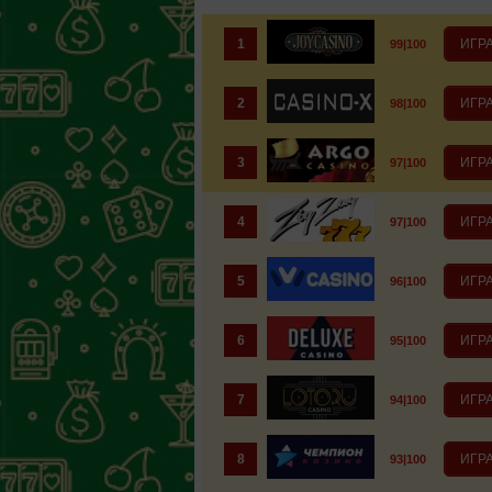
1
ИГР
99|100
2
ИГР
98|100
3
ИГР
97|100
4
ИГР
97|100
5
ИГР
96|100
6
ИГР
95|100
7
ИГР
94|100
8
ИГР
93|100