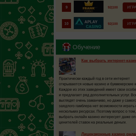
9
ИГР
92|100
10
ИГР
92|100
Обучение
Как выбрать интернет-кази
Практически каждый год в сети интернет
открываются новые казино и букмекерские 
Каждое из этих заведений имеет свои особ
и предлагает ряд дополнительных услуг. Вс
выглядят очень заманчиво, но даже у самог
заядлого гамблера нет возможности играть 
нескольких ресурсах. Поэтому вопрос о том,
выбрать онлайн казино интересует даже о
ценителей ставок на реальные деньги.
Лицензионные казино онла