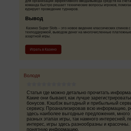
для организации эффективного ввода/вывода средств на счета
команда быстро решает технические вопросы игроков, помогае
курирует проведение турниров.
Вывод
Казино Super Slots – это новое видение классических спинов
техподдержкой, выводом денег на многочисленные платежные
азартной игры.
Играть в Казино
Володя
Статья где можно детально прочитать информа
Какие они бывают, как лучше зарегистрировать
бонусов. Кэшбэк выгодный и прибыльный серви
сервису. Проанализировав всю информацию, реш
здесь наиболее выгодные предложения, много 
разных этапах игры, так намного интересней, 
интерес, игры здесь разнообразны и красочны.
понятную информацию.