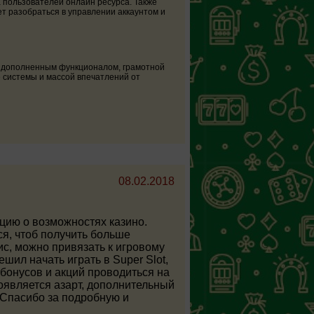
 пользователей онлайн ресурса. Также
т разобраться в управлении аккаунтом и
 с дополненным функционалом, грамотной
 системы и массой впечатлений от
08.02.2018
цию о возможностях казино.
ся, чтоб получить больше
с, можно привязать к игровому
ил начать играть в Super Slot,
бонусов и акций проводиться на
появляется азарт, дополнительный
 Спасибо за подробную и