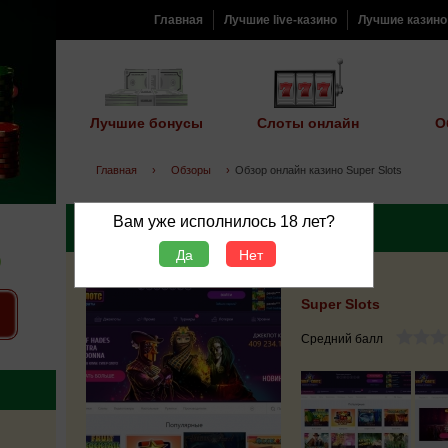
Главная
Лучшие live-казино
Лучшие казино
Лучшие бонусы
Слоты онлайн
О
Главная
›
Обзоры
›
Обзор онлайн казино Super Slots
Вам уже исполнилось 18 лет?
Обзоры
B
Да
Нет
25.07.2016
Super Slots
Средний балл