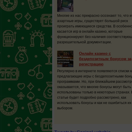
Многие из нас прекрасно осознают то, что и
азартные игры, существует большой риск
проиграть имеющиеся средства. В особенно
касается игр в онлайн казино, которые
функционируют без наличия соответствую
разрешительной документации.
Онлайн казино с
бездепозитным бонусом за
регистрацию
Регулярно в интернете появляются списки к
предлагающие игры с бездепозитными бон
программами. Но, при ближайшем рассмот
оказывается, что многие бонусы могут быть
использованы только в некоторых странах. 
статье будет подробно рассмотрено, как
использовать бонусы и как не ошибиться их
выбором.