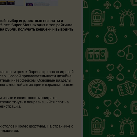
шой выбор игр, честные выплаты и
лет. Super Slots входит в топ рейтинга
 на рубли, получать кешбеки и выводить
олетовом цвете. Зарегистрирован игровой
асао. Особой привлекательности дизайна
онятным интерфейсом. Основные разделы
ню с кнопкой активации в верхнем правом
ом языке и возможность поиграть
аточно ткнуть в понравившийся слот на
егистрации.
 столов и колес фортуны. На страничке с
ендациями.