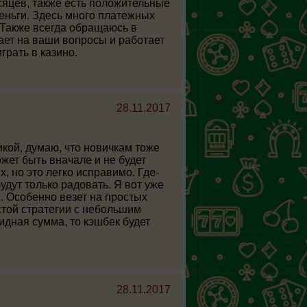
есяцев, также есть положительные
еньги. Здесь много платежных
 Также всегда обращаюсь в
ает на ваши вопросы и работает
грать в казино.
28.11.2017
икой, думаю, что новичкам тоже
ожет быть вначале и не будет
, но это легко исправимо. Где-
удут только радовать. Я вот уже
. Особенно везет на простых
стой стратегии с небольшим
идная сумма, то кэшбек будет
28.11.2017