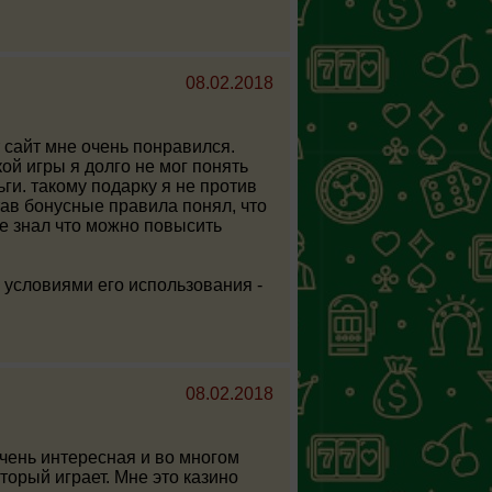
08.02.2018
т сайт мне очень понравился.
ой игры я долго не мог понять
ги. такому подарку я не против
тав бонусные правила понял, что
 не знал что можно повысить
 условиями его использования -
08.02.2018
 очень интересная и во многом
торый играет. Мне это казино